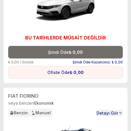
BU TARİHLERDE MÜSAİT DEĞİLDİR
Şimdi Öde
₺ 0,00
₺ 0,00 / Günlük
Şimdi Öde Kazancınız: ₺ 0,00
Ofiste Öde
₺ 0,00
FIAT FIORINO
veya benzeri
Ekonomik
Benzin
Manuel
Detayı Gör