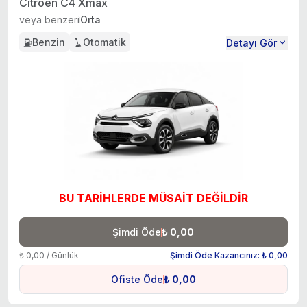
Citroen C4 Xmax
veya benzeri
Orta
Benzin
Otomatik
Detayı Gör
BU TARİHLERDE MÜSAİT DEĞİLDİR
Şimdi Öde
₺ 0,00
₺ 0,00 / Günlük
Şimdi Öde Kazancınız: ₺ 0,00
Ofiste Öde
₺ 0,00