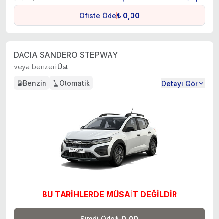
Ofiste Öde
₺ 0,00
DACIA SANDERO STEPWAY
veya benzeri
Üst
Benzin
Otomatik
Detayı Gör
BU TARİHLERDE MÜSAİT DEĞİLDİR
Şimdi Öde
₺ 0,00