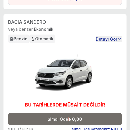
DACIA SANDERO
veya benzeri
Ekonomik
Benzin
Otomatik
Detayı Gör
BU TARİHLERDE MÜSAİT DEĞİLDİR
Şimdi Öde
₺ 0,00
₺ 0,00 / Günlük
Şimdi Öde Kazancınız: ₺ 0,00