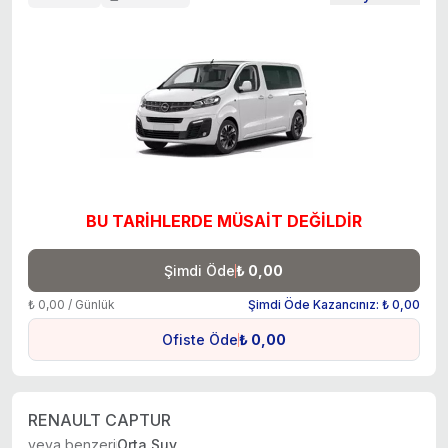
BU TARİHLERDE MÜSAİT DEĞİLDİR
Şimdi Öde
₺ 0,00
₺ 0,00 / Günlük
Şimdi Öde Kazancınız: ₺ 0,00
Ofiste Öde
₺ 0,00
RENAULT CAPTUR
veya benzeri
Orta Suv