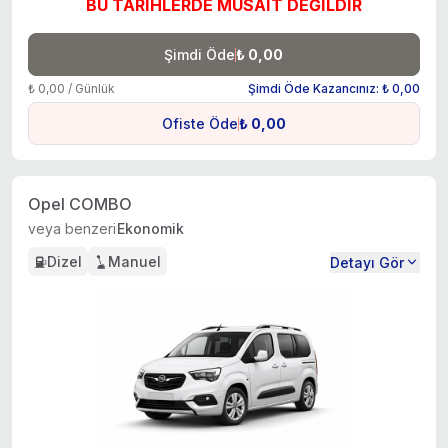
BU TARİHLERDE MÜSAİT DEĞİLDİR
Şimdi Öde
₺ 0,00
₺ 0,00 / Günlük
Şimdi Öde Kazancınız: ₺ 0,00
Ofiste Öde
₺ 0,00
Opel COMBO
veya benzeri
Ekonomik
Dizel
Manuel
Detayı Gör